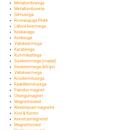
Metalümbrisega
Metallümbriseta
Silmusega
Kruviauguga Plokk
Läbiva keermega
Keskavaga
Konksuga
Väliskeermega
Karabiiniga
Kummikattega
Sisekeermega (madal)
Sisekeermega (kõrge)
Väliskeermega
Kruvikinnitusega
Kaablikinnitusega
Painduv magnet
Otsingumagnet
Magnetnööbid
Kleebitavad magnetid
Kool & Kontor
Keevitusmagnetid
Magnettooted