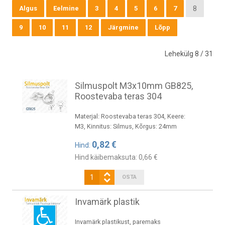
Algus
Eelmine
3
4
5
6
7
8
9
10
11
12
Järgmine
Lõpp
Lehekülg 8 / 31
Silmuspolt M3x10mm GB825,
Roostevaba teras 304
Materjal: Roostevaba teras 304, Keere:
M3, Kinnitus: Silmus, Kõrgus: 24mm
0,82 €
Hind:
Hind käibemaksuta:
0,66 €
Invamärk plastik
Invamärk plastikust, paremaks