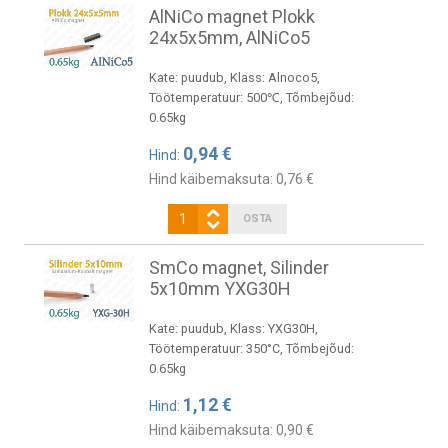
AlNiCo magnet Plokk
24x5x5mm, AlNiCo5
Kate: puudub, Klass: Alnoco5,
Töötemperatuur: 500℃, Tõmbejõud:
0.65kg
0,94 €
Hind:
Hind käibemaksuta:
0,76 €
SmCo magnet, Silinder
5x10mm YXG30H
Kate: puudub, Klass: YXG30H,
Töötemperatuur: 350°C, Tõmbejõud:
0.65kg
1,12 €
Hind:
Hind käibemaksuta:
0,90 €