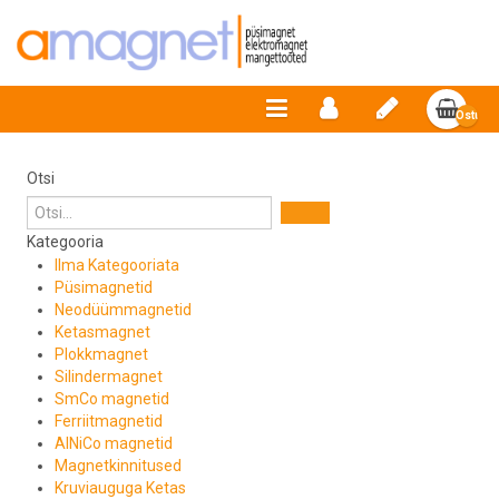
Ostuko
on
tühi.
Otsi
Kategooria
Ilma Kategooriata
Püsimagnetid
Neodüümmagnetid
Ketasmagnet
Plokkmagnet
Silindermagnet
SmCo magnetid
Ferriitmagnetid
AlNiCo magnetid
Magnetkinnitused
Kruviauguga Ketas