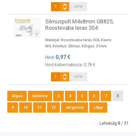
Silmuspolt M4x8mm GB825,
Roostevaba teras 304
Materjal: Roostevaba teras 304, Keere:
M4, Kinnitus: Silmus, Kõrgus: 31mm
0,97 €
Hind:
Hind käibemaksuta:
0,78 €
Algus
Eelmine
3
4
5
6
7
8
9
10
11
12
Järgmine
Lõpp
Lehekülg 8 / 31